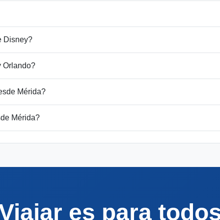
e Disney?
y Orlando?
esde Mérida?
sde Mérida?
Viajar es para todo