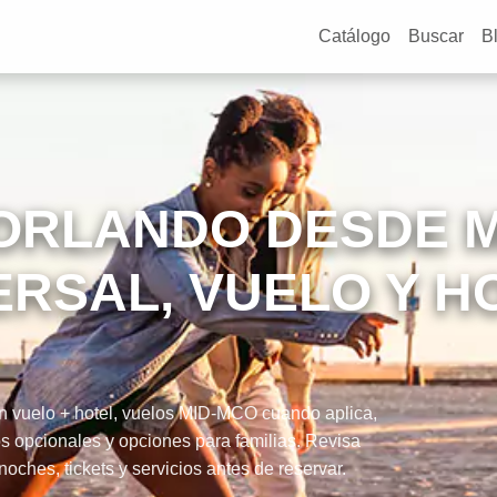
Catálogo
Buscar
B
ORLANDO DESDE M
ERSAL, VUELO Y H
 vuelo + hotel, vuelos MID-MCO cuando aplica,
os opcionales y opciones para familias. Revisa
hes, tickets y servicios antes de reservar.