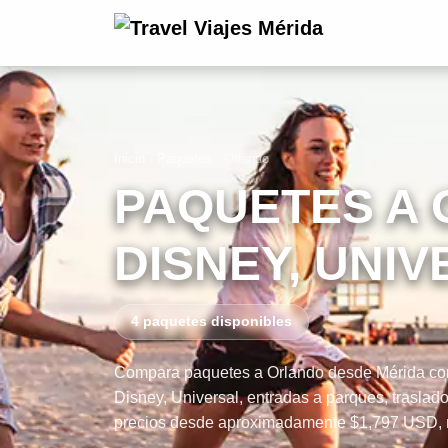
Inicio
›
Paquetes
›
Orlando
PAQUETES A 
DISNEY, UNIV
4 paquetes disponibles
Compara paquetes a Orlando desde Mérida con
Disney, Universal, entradas a parques, traslad
precios desde aproximadamente $1,797 USD, noc