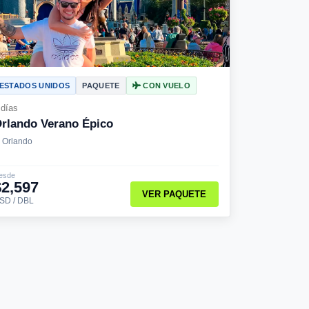
ESTADOS UNIDOS
PAQUETE
CON VUELO
 días
rlando Verano Épico
Orlando
esde
$2,597
VER PAQUETE
SD / DBL