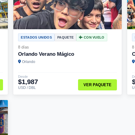
ESTADOS UNIDOS
PAQUETE
CON VUELO
8 días
8
Orlando Verano Mágico
O
Orlando
Desde
D
$1,987
VER PAQUETE
USD / DBL
U