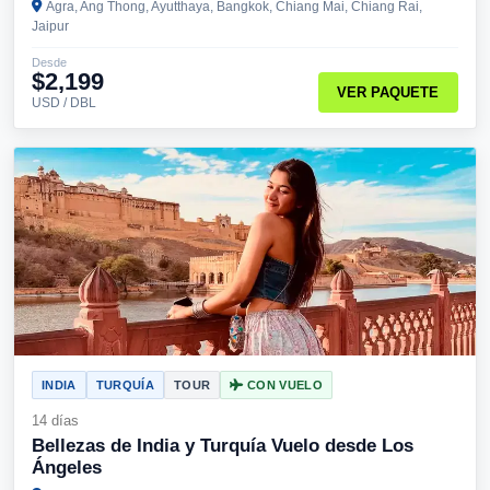
Agra, Ang Thong, Ayutthaya, Bangkok, Chiang Mai, Chiang Rai,
Jaipur
Desde
$2,199
VER PAQUETE
USD / DBL
INDIA
TURQUÍA
TOUR
CON VUELO
14 días
Bellezas de India y Turquía Vuelo desde Los
Ángeles