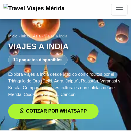
Inicio
›
Inicio
›
Asia
›
Viajes a India
VIAJES A INDIA
14 paquetes disponibles
Explora viajes a India desde México con circuitos por el
Triángulo de Oro (Delhi, Agra, Jaipur), Rajastán, Varanasi y
Kerala. Compara paquetes culturales con salidas desde
Mérida, Ciudad de México, Cancún.
COTIZAR POR WHATSAPP