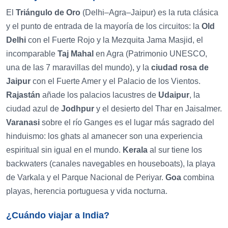
El
Triángulo de Oro
(Delhi–Agra–Jaipur) es la ruta clásica
y el punto de entrada de la mayoría de los circuitos: la
Old
Delhi
con el Fuerte Rojo y la Mezquita Jama Masjid, el
incomparable
Taj Mahal
en Agra (Patrimonio UNESCO,
una de las 7 maravillas del mundo), y la
ciudad rosa de
Jaipur
con el Fuerte Amer y el Palacio de los Vientos.
Rajastán
añade los palacios lacustres de
Udaipur
, la
ciudad azul de
Jodhpur
y el desierto del Thar en Jaisalmer.
Varanasi
sobre el río Ganges es el lugar más sagrado del
hinduismo: los ghats al amanecer son una experiencia
espiritual sin igual en el mundo.
Kerala
al sur tiene los
backwaters (canales navegables en houseboats), la playa
de Varkala y el Parque Nacional de Periyar.
Goa
combina
playas, herencia portuguesa y vida nocturna.
¿Cuándo viajar a India?