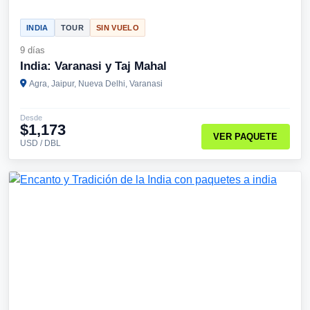
INDIA
TOUR
SIN VUELO
9 días
India: Varanasi y Taj Mahal
Agra, Jaipur, Nueva Delhi, Varanasi
Desde
$1,173
VER PAQUETE
USD / DBL