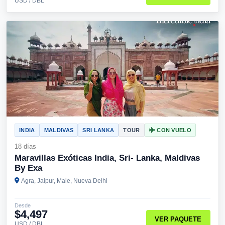
USD / DBL
INDIA
MALDIVAS
SRI LANKA
TOUR
CON VUELO
18 días
Maravillas Exóticas India, Sri- Lanka, Maldivas
By Exa
Agra, Jaipur, Male, Nueva Delhi
Desde
$4,497
VER PAQUETE
USD / DBL