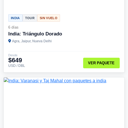
INDIA
TOUR
SIN VUELO
6 días
India: Triángulo Dorado
Agra, Jaipur, Nueva Delhi
Desde
$649
VER PAQUETE
USD / DBL