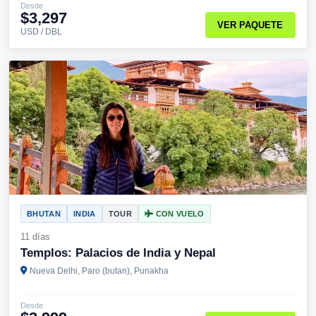
Desde
$3,297
VER PAQUETE
USD / DBL
BHUTAN
INDIA
TOUR
CON VUELO
11 días
Templos: Palacios de India y Nepal
Nueva Delhi, Paro (butan), Punakha
Desde