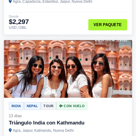
Agra, Capadocia, Estambul, Jaipur, Nueva Delhi
Desde
$2,297
VER PAQUETE
USD / DBL
INDIA
NEPAL
TOUR
CON VUELO
13 días
Triángulo India con Kathmandu
Agra, Jaipur, Katmandu, Nueva Delhi