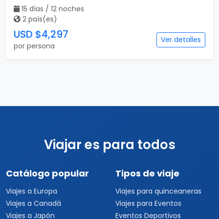
15 días / 12 noches
2 país(es)
USD $4,297
Ver detalles
por persona
Viajar es para todos
Catálogo popular
Tipos de viaje
Viajes a Europa
Viajes para quinceaneras
Viajes a Canadá
Viajes para Eventos
Viajes a Japón
Eventos Deportivos