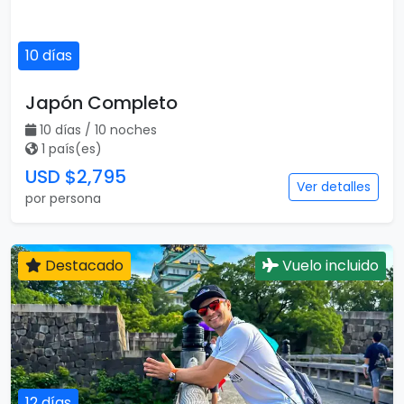
10 días
Japón Completo
10 días / 10 noches
1 país(es)
USD $2,795
Ver detalles
por persona
Destacado
Vuelo incluido
12 días