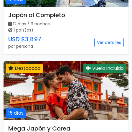
Japón al Completo
12 días / 9 noches
1 país(es)
USD $3,897
Ver detalles
por persona
Destacado
Vuelo incluido
15 días
Mega Japón y Corea