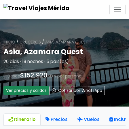
INICIO
/
CRUCEROS
/
ASIA, AZAMARA QUEST
Asia, Azamara Quest
20 días · 19 noches · 5 país(es)
$152,920
Desde
MXN por persona
Ver precios y salidas
Cotizar por WhatsApp
Itinerario
Precios
Vuelos
Incluy