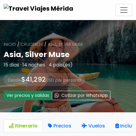
INICIO
/
CRUCEROS
/
ASIA, SILVER MUSE
Asia, Silver Muse
15 días · 14 noches · 4 país(es)
$41,292
Desde
USD por persona
Ver precios y salidas
Cotizar por WhatsApp
Itinerario
Precios
Vuelos
Incluy