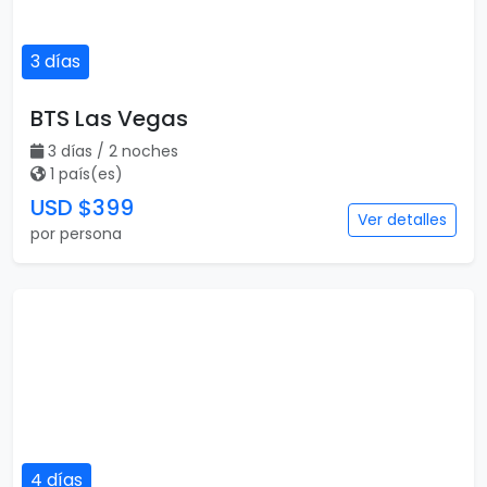
3 días
BTS Las Vegas
3 días / 2 noches
1 país(es)
USD $399
Ver detalles
por persona
4 días