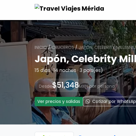
INICIO
/
CRUCEROS
/
JAPÓN, CELEBRITY MILLENNI
Japón, Celebrity Mi
15 días · 14 noches · 3 país(es)
$51,348
Desde
MXN por persona
Ver precios y salidas
Cotizar por WhatsA