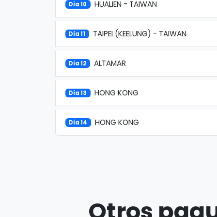
HUALIEN - TAIWAN
Día 10
TAIPEI (KEELUNG) - TAIWAN
Día 11
ALTAMAR
Día 12
HONG KONG
Día 13
HONG KONG
Día 14
Otros paqu