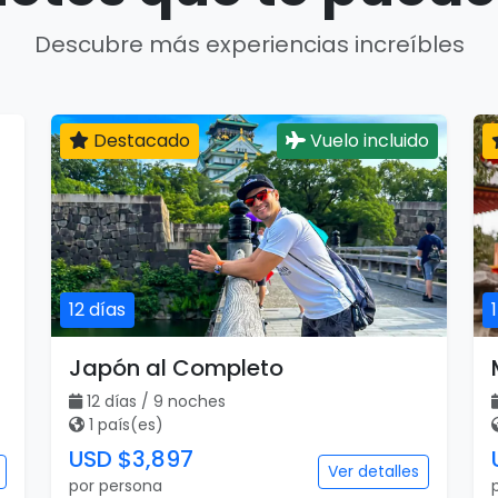
Descubre más experiencias increíbles
Destacado
Vuelo incluido
12 días
Japón al Completo
12 días / 9 noches
1 país(es)
USD $3,897
Ver detalles
por persona