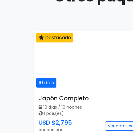
Destacado
10 días
Japón Completo
10 días / 10 noches
1 país(es)
USD $2,795
Ver detalles
por persona