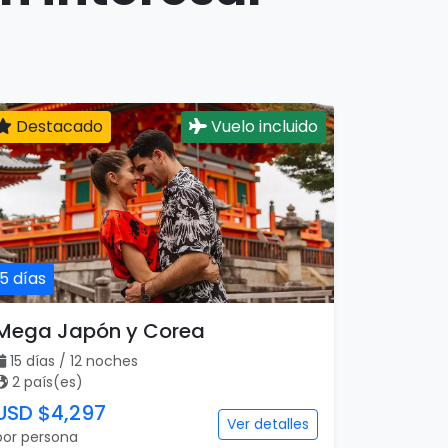
Destacado
Vuelo incluido
15 días
Mega Japón y Corea
15 días / 12 noches
2 país(es)
USD $4,297
Ver detalles
por persona