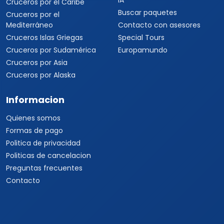
Viajes a Corea del Sur
Viajes a Tailandia
Viajes a India
Cruceros
Marcas y buscador
Todos los Cruceros
✦ Planificador de viajes con
IA
Cruceros por el Caribe
Buscar paquetes
Cruceros por el
Mediterráneo
Contacto con asesores
Cruceros Islas Griegas
Special Tours
Cruceros por Sudamérica
Europamundo
Cruceros por Asia
Cruceros por Alaska
Informacion
Quienes somos
Formas de pago