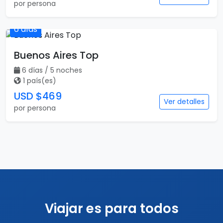
por persona
6 días
Buenos Aires Top
6 días / 5 noches
1 país(es)
USD $469
Ver detalles
por persona