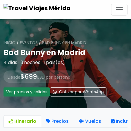
INICIO
/
EVENTOS
/
BAD BUNNY EN MADRID
Bad Bunny en Madrid
4 días · 3 noches · 1 país(es)
$699
Desde
USD por persona
Ver precios y salidas
Cotizar por WhatsApp
Itinerario
Precios
Vuelos
Incluy