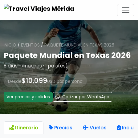
INICIO
/
EVENTOS
/
PAQUETE MUNDIAL EN TEXAS 2026
Paquete Mundial en Texas 2026
8 días · 7 noches · 1 país(es)
$10,099
Desde
USD por persona
Ver precios y salidas
Cotizar por WhatsApp
Itinerario
Precios
Vuelos
Incluy