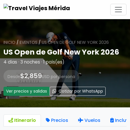
INICIO
/
EVENTOS
/
US OPEN DE GOLF NEW YORK 2026
US Open de Golf New York 2026
4 días · 3 noches · 1 país(es)
$2,859
Desde
USD por persona
Ver precios y salidas
Cotizar por WhatsApp
Itinerario
Precios
Vuelos
Incluy