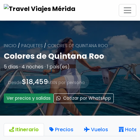
INICIO
/
PAQUETES
/
COLORES DE QUINTANA ROO
Colores de Quintana Roo
5 días · 4 noches · 1 país(es)
$18,459
Desde
MXN por persona
Ver precios y salidas
Cotizar por WhatsApp
Itinerario
Precios
Vuelos
Hotel