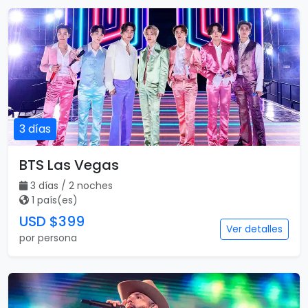
3 días
BTS Las Vegas
3 días / 2 noches
1 país(es)
USD $399
Ver detalles
por persona