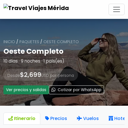
INICIO
/
PAQUETES
/
OESTE COMPLETO
Oeste Completo
10 días · 9 noches · 1 país(es)
$2,699
Desde
USD por persona
Ver precios y salidas
Cotizar por WhatsApp
Itinerario
Precios
Vuelos
Hotel