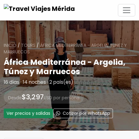
INICIO
/
TOURS
/
ÁFRICA MEDITERRÁNEA - ARGELIA, TÚNEZ Y
MARRUECOS
África Mediterránea - Argelia,
Túnez y Marruecos
16 días · 14 noches · 2 país(es)
$3,297
Desde
USD por persona
Ver precios y salidas
Cotizar por WhatsApp