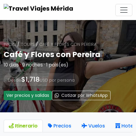
INICIO
/
TOURS
/
CAFÉ Y FLORES CON PEREIRA
Café y Flores con Pereira
10 días · 9 noches · 1 país(es)
$1,718
Desde
USD por persona
Ver precios y salidas
Cotizar por WhatsApp
Itinerario
Precios
Vuelos
Hotel