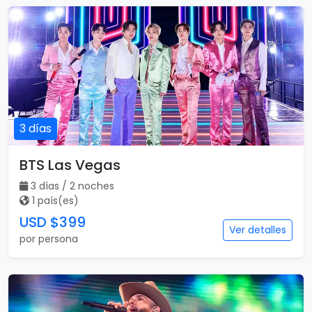
3 días
BTS Las Vegas
3 días / 2 noches
1 país(es)
USD $399
Ver detalles
por persona