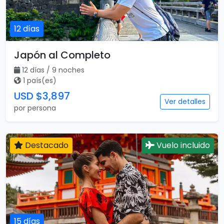
por persona
Destacado
Vuelo incluido
12 días
Japón al Completo
12 días / 9 noches
1 país(es)
USD $3,897
Ver detalles
por persona