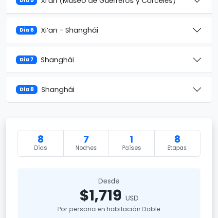
Xi’an (Museo de Guerreros y Corceles)
Día 5
Xi’an - Shanghái
Día 6
Shanghái
Día 7
Shanghái
Día 8
8
7
1
8
Días
Noches
Países
Etapas
Desde
$1,719
USD
Por persona en habitación Doble