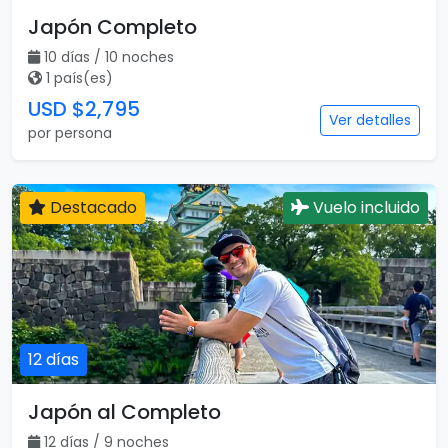
Japón Completo
10 días / 10 noches
1 país(es)
USD $2,795
Ver detalles
por persona
Destacado
Vuelo incluido
12 días
Japón al Completo
12 días / 9 noches