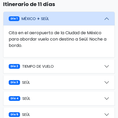
Itinerario de 11 días
MÉXICO ✈ SEÚL
Día 1
Cita en el aeropuerto de la Ciudad de México
para abordar vuelo con destino a Seúl. Noche a
bordo.
TIEMPO DE VUELO
Día 2
SEÚL
Día 3
SEÚL
Día 4
SEÚL
Día 5