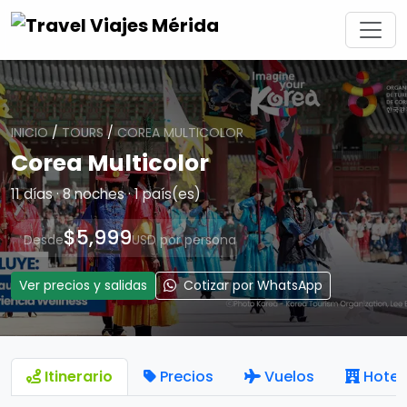
INICIO
/
TOURS
/
COREA MULTICOLOR
Corea Multicolor
11 días · 8 noches · 1 país(es)
$5,999
Desde
USD por persona
Ver precios y salidas
Cotizar por WhatsApp
Itinerario
Precios
Vuelos
Hotel