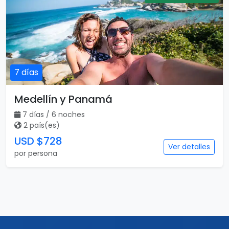
7 días
Medellín y Panamá
7 días / 6 noches
2 país(es)
USD $728
Ver detalles
por persona