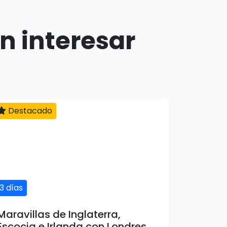
n interesar
Destacado
13 días
Maravillas de Inglaterra,
Escocia e Irlanda con Londres