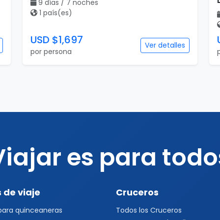
9 días / 7 noches
1 país(es)
USD $1,697
Ver detalles
por persona
Viajar es para todo
 de viaje
Cruceros
 para quinceaneras
Todos los Cruceros