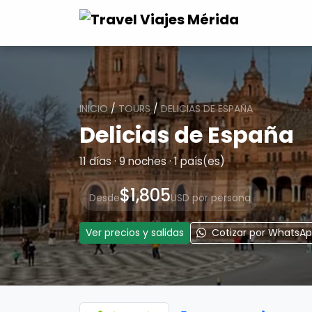
INICIO
/
TOURS
/
DELICIAS DE ESPAÑA
Delicias de España
11 días · 9 noches · 1 país(es)
$1,805
Desde
USD por persona
Ver precios y salidas
Cotizar por WhatsA