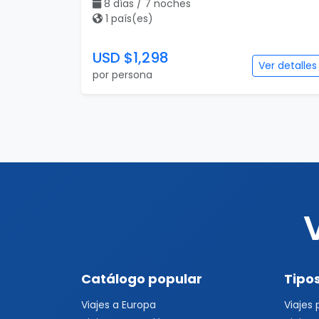
8 días / 7 noches
1 país(es)
USD $1,298
Ver detalles
por persona
Catálogo popular
Tipos
Viajes a Europa
Viajes