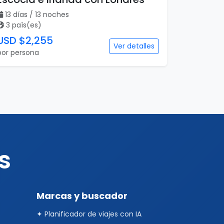
13 días / 13 noches
3 país(es)
USD $2,255
Ver detalles
por persona
s
Marcas y buscador
✦ Planificador de viajes con IA