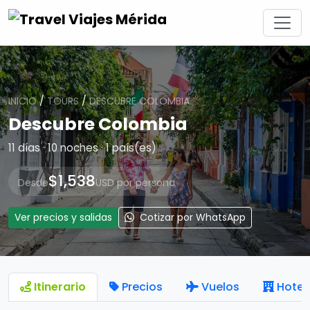
INICIO
/
TOURS
/
DESCUBRE COLOMBIA
Descubre Colombia
11 días · 10 noches · 1 país(es)
$1,538
Desde
USD por persona
Ver precios y salidas
Cotizar por WhatsApp
Itinerario
Precios
Vuelos
Hotel