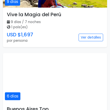
9 días
Vive la Magia del Perú
9 días / 7 noches
1 país(es)
USD $1,697
Ver detalles
por persona
6 días
Buenos Aires Top