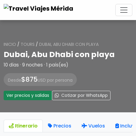
INICIO
/
TOURS
/
DUBAI, ABU DHABI CON PLAYA
Dubai, Abu Dhabi con playa
10 días · 9 noches · 1 país(es)
$875
Desde
USD por persona
Ver precios y salidas
Cotizar por WhatsApp
Itinerario
Precios
Vuelos
Incluy