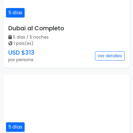
5 días
Dubai al Completo
5 días / 5 noches
1 país(es)
USD $313
Ver detalles
por persona
5 días