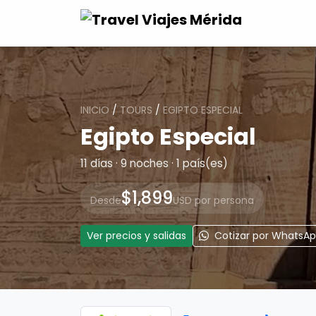
INICIO
/
TOURS
/
EGIPTO ESPECIAL
Egipto Especial
11 días · 9 noches · 1 país(es)
$1,899
Desde
USD por persona
Ver precios y salidas
Cotizar por WhatsA