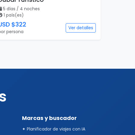
5 días / 4 noches
1 país(es)
USD $322
Ver detalles
por persona
s
Marcas y buscador
✦ Planificador de viajes con IA