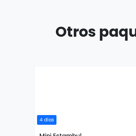
Otros paqu
4 días
Mini Estambul