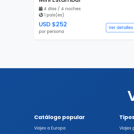
4 días / 4 noches
1 país(es)
USD $252
Ver detalles
por persona
Catálogo popular
Tipos
Viajes a Europa
Viajes