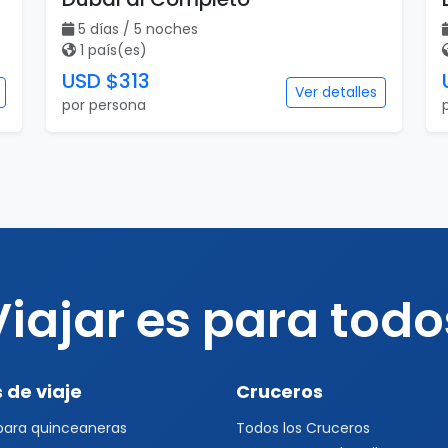
5 días / 5 noches
1 país(es)
USD $313
Ver detalles
por persona
Viajar es para todo
 de viaje
Cruceros
 para quinceaneras
Todos los Cruceros