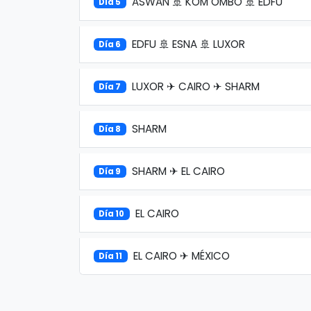
ASWAN 🚢 KOM OMBO 🚢 EDFU
Día 5
EDFU 🚢 ESNA 🚢 LUXOR
Día 6
LUXOR ✈ CAIRO ✈ SHARM
Día 7
SHARM
Día 8
SHARM ✈ EL CAIRO
Día 9
EL CAIRO
Día 10
EL CAIRO ✈ MÉXICO
Día 11