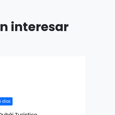
n interesar
5 días
Dubái Turístico