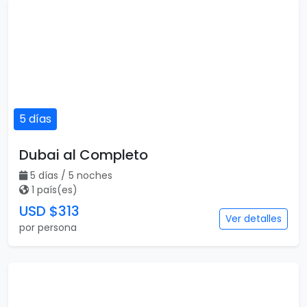
5 días
Dubai al Completo
5 días / 5 noches
1 país(es)
USD $313
Ver detalles
por persona