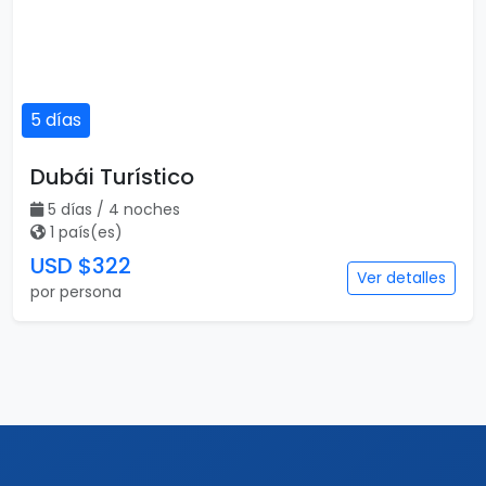
5 días
Dubái Turístico
5 días / 4 noches
1 país(es)
USD $322
Ver detalles
por persona