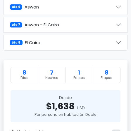
Aswan
Día 6
Aswan - El Cairo
Día 7
El Cairo
Día 8
8
7
1
8
Días
Noches
Países
Etapas
Desde
$1,638
USD
Por persona en habitación Doble