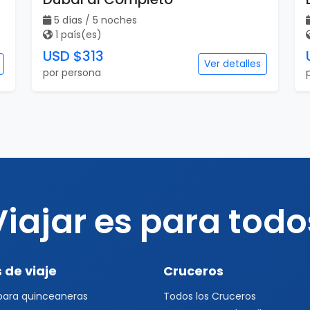
5 días / 5 noches
1 país(es)
USD $313
Ver detalles
por persona
Viajar es para todo
 de viaje
Cruceros
 para quinceaneras
Todos los Cruceros