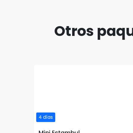
Otros paqu
4 días
Mini Estambul