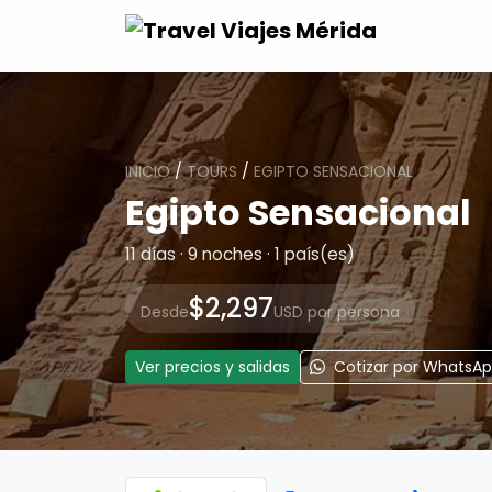
INICIO
/
TOURS
/
EGIPTO SENSACIONAL
Egipto Sensacional
11 días · 9 noches · 1 país(es)
$2,297
Desde
USD por persona
Ver precios y salidas
Cotizar por WhatsA