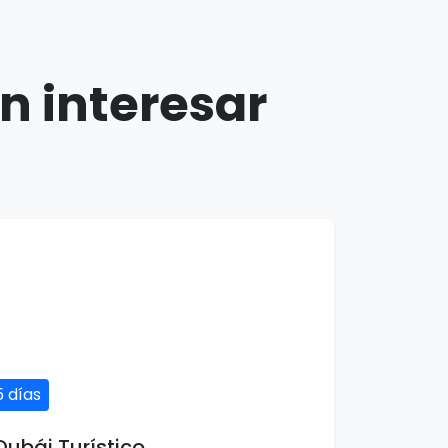
n interesar
5 días
Dubái Turístico