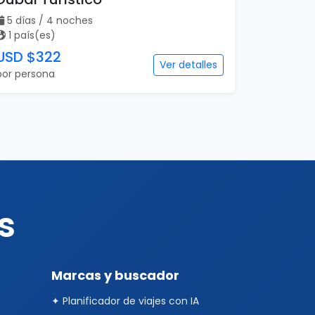
5 días / 4 noches
1 país(es)
USD $322
Ver detalles
por persona
s
Marcas y buscador
✦ Planificador de viajes con IA