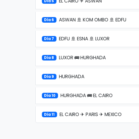
EL CAIRO ✈ ASWAN
Día 5
ASWAN 🚢 KOM OMBO 🚢 EDFU
Día 6
EDFU 🚢 ESNA 🚢 LUXOR
Día 7
LUXOR 🚌 HURGHADA
Día 8
HURGHADA
Día 9
HURGHADA 🚌 EL CAIRO
Día 10
EL CAIRO ✈ PARIS ✈ MEXICO
Día 11