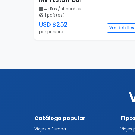
4 días / 4 noches
1 país(es)
USD $252
Ver detalles
por persona
Catálogo popular
Tipos
Viajes a Europa
Viajes