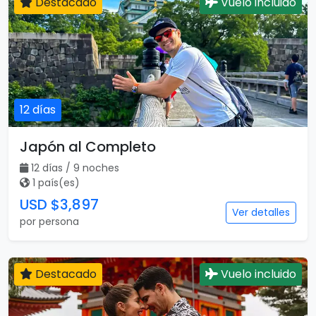
Destacado
Vuelo incluido
12 días
Japón al Completo
12 días / 9 noches
1 país(es)
USD $3,897
Ver detalles
por persona
Destacado
Vuelo incluido