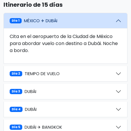
Itinerario de 15 días
MÉXICO ✈ DUBÁI
Día 1
Cita en el aeropuerto de la Ciudad de México
para abordar vuelo con destino a Dubái. Noche
a bordo.
TIEMPO DE VUELO
Día 2
DUBÁI
Día 3
DUBÁI
Día 4
DUBÁI ✈ BANGKOK
Día 5