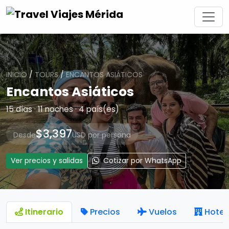
INICIO
/
TOURS
/
ENCANTOS ASIÁTICOS
Encantos Asiáticos
15 días · 11 noches · 4 país(es)
$3,397
Desde
USD por persona
Ver precios y salidas
Cotizar por WhatsApp
Itinerario
Precios
Vuelos
Hotel