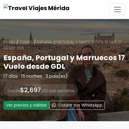
INICIO
/
TOURS
/
ESPAÑA, PORTUGAL Y MARRUECOS 17 VUELO
DESDE GDL
España, Portugal y Marruecos 17
Vuelo desde GDL
17 días · 15 noches · 3 país(es)
$2,697
Desde
USD por persona
Ver precios y salidas
Cotizar por WhatsApp