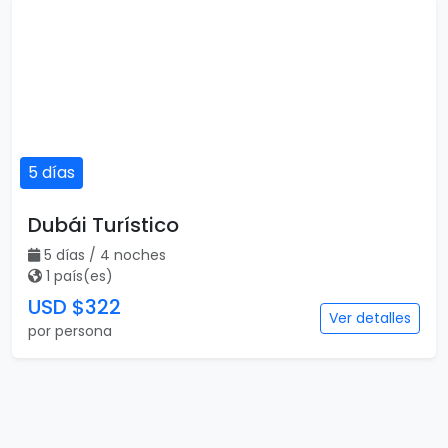
5 días
Dubái Turístico
5 días / 4 noches
1 país(es)
USD $322
Ver detalles
por persona