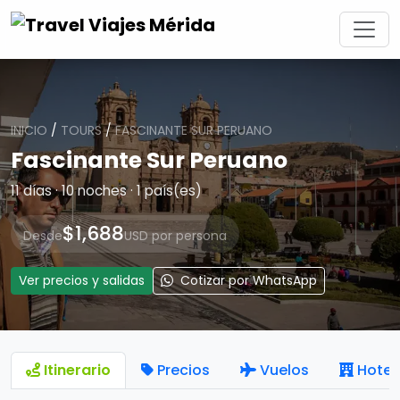
INICIO
/
TOURS
/
FASCINANTE SUR PERUANO
Fascinante Sur Peruano
11 días · 10 noches · 1 país(es)
$1,688
Desde
USD por persona
Ver precios y salidas
Cotizar por WhatsApp
Itinerario
Precios
Vuelos
Hotel