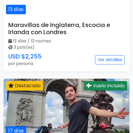
13 días
Maravillas de Inglaterra, Escocia e
Irlanda con Londres
13 días / 13 noches
3 país(es)
USD $2,255
Ver detalles
por persona
Destacado
Vuelo incluido
17 días