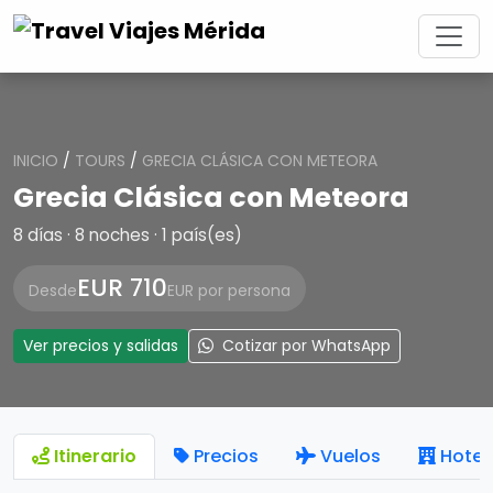
INICIO
/
TOURS
/
GRECIA CLÁSICA CON METEORA
Grecia Clásica con Meteora
8 días · 8 noches · 1 país(es)
EUR 710
Desde
EUR por persona
Ver precios y salidas
Cotizar por WhatsApp
Itinerario
Precios
Vuelos
Hotel