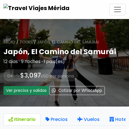
INICIO
/
TOURS
/
JAPÓN, EL CAMINO DEL SAMURÁI
Japón, El Camino del Samurái
12 días · 9 noches · 1 país(es)
$3,097
Desde
USD por persona
Ver precios y salidas
Cotizar por WhatsApp
Itinerario
Precios
Vuelos
Hotel