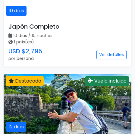
10 días
Japón Completo
10 días / 10 noches
1 país(es)
USD $2,795
Ver detalles
por persona
Destacado
Vuelo incluido
12 días