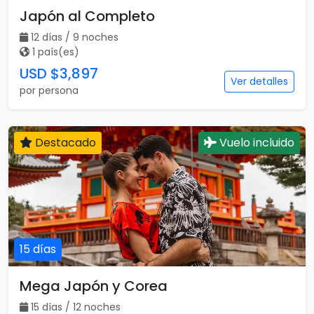
Japón al Completo
12 días / 9 noches
1 país(es)
USD $3,897
Ver detalles
por persona
Destacado
Vuelo incluido
15 días
Mega Japón y Corea
15 días / 12 noches