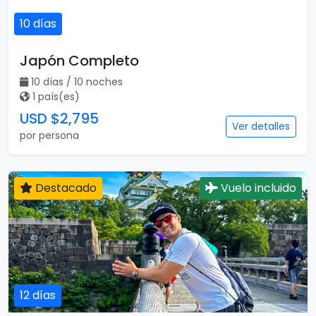
10 días
Japón Completo
10 días / 10 noches
1 país(es)
USD $2,795
Ver detalles
por persona
Destacado
Vuelo incluido
12 días