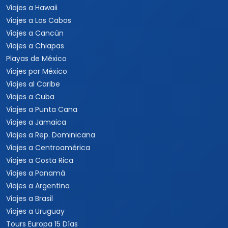
Viajar es para todos
Catálogo popular
Tipos de viaje
Viajes a Europa
Viajes para quinceaneras
Viajes a Canadá
Viajes para Eventos
Viajes a Japón
Eventos Deportivos
Viajes a Japón y Corea del
Fórmula 1
Sur
Mundial 2026
Viajes a Colombia
Eventos Musicales y
Viajes a Perú
Conciertos
Viajes a Sudamérica
Festivales
Viajes a Estados Unidos