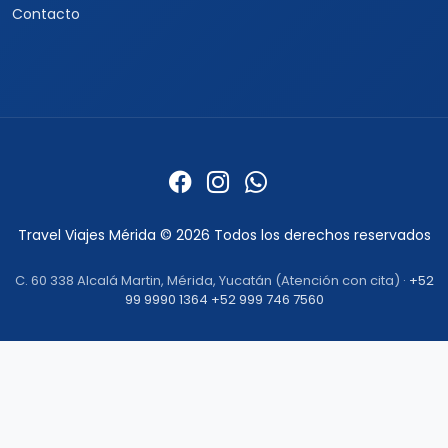
Viajes a Corea del Sur
Viajes a Tailandia
Viajes a India
Cruceros
Marcas y buscador
Todos los Cruceros
✦ Planificador de viajes con
IA
Cruceros por el Caribe
Buscar paquetes
Cruceros por el
Mediterráneo
Contacto con asesores
Cruceros Islas Griegas
Special Tours
Cruceros por Sudamérica
Europamundo
Cruceros por Asia
Cruceros por Alaska
Informacion
Quienes somos
Formas de pago