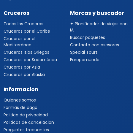
Viajes a Brasil
Viajes a Uruguay
Tours Europa 15 Días
Viajes a Italia
Viajes a España
Viajes a Grecia
Viajes a Turquía
Viajes a Egipto
Viajes a Medio Oriente
Viajes a Alemania
Viajes a Suiza
Viajes a África
Viajes a Sudáfrica
Viajes a Kenia
Viajes a Tanzania
Viajes a Australia
Viajes a Asia
Viajes a China