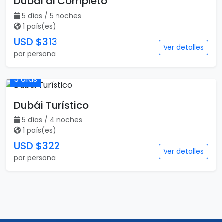
1 país(es)
USD $252
Ver detalles
por persona
5 días
Dubai al Completo
5 días / 5 noches
1 país(es)
USD $313
Ver detalles