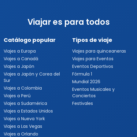
por persona
5 días
Dubái Turístico
5 días / 4 noches
1 país(es)
USD $322
Ver detalles
por persona