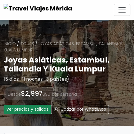
INICIO
/
TOURS
/
JOYAS ASIÁTICAS, ESTAMBUL, TAILANDIA Y
KUALA LUMPUR
Joyas Asiáticas, Estambul,
Tailandia Y Kuala Lumpur
15 días · 11 noches · 3 país(es)
$2,997
Desde
USD por persona
Ver precios y salidas
Cotizar por WhatsApp