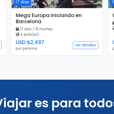
17 días
Mega Europa Iniciando en
Barcelona
17 días / 15 noches
4 país(es)
USD $2,497
Ver detalles
por persona
Viajar es para todo