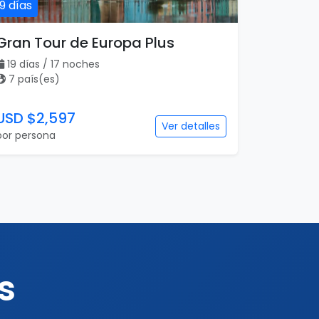
19 días
Gran Tour de Europa Plus
19 días / 17 noches
7 país(es)
USD $2,597
Ver detalles
por persona
s