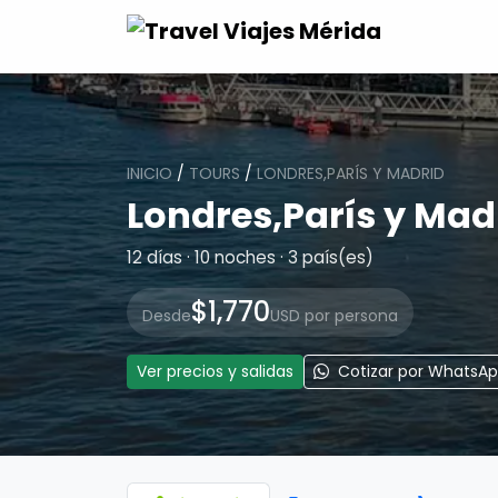
INICIO
/
TOURS
/
LONDRES,PARÍS Y MADRID
Londres,París y Mad
12 días · 10 noches · 3 país(es)
$1,770
Desde
USD por persona
Ver precios y salidas
Cotizar por WhatsA