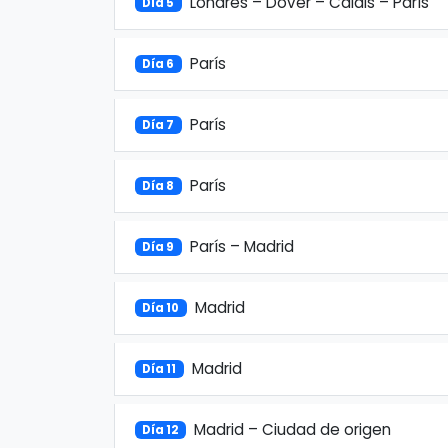
Londres – Dover – Calais – París
Día 5
París
Día 6
París
Día 7
París
Día 8
París – Madrid
Día 9
Madrid
Día 10
Madrid
Día 11
Madrid – Ciudad de origen
Día 12