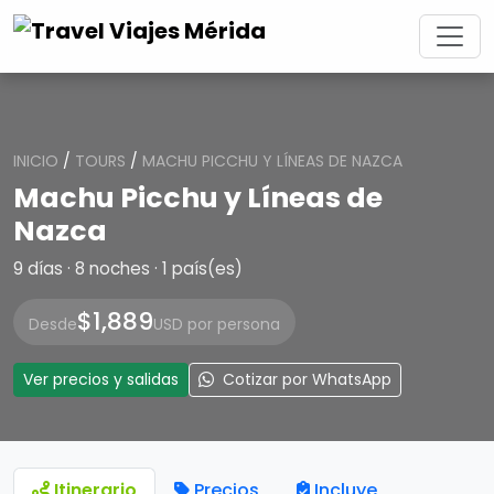
INICIO
/
TOURS
/
MACHU PICCHU Y LÍNEAS DE NAZCA
Machu Picchu y Líneas de
Nazca
9 días · 8 noches · 1 país(es)
$1,889
Desde
USD por persona
Ver precios y salidas
Cotizar por WhatsApp
Itinerario
Precios
Incluye