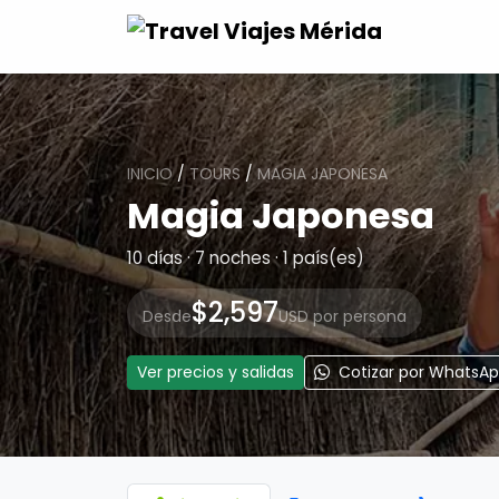
INICIO
/
TOURS
/
MAGIA JAPONESA
Magia Japonesa
10 días · 7 noches · 1 país(es)
$2,597
Desde
USD por persona
Ver precios y salidas
Cotizar por WhatsA