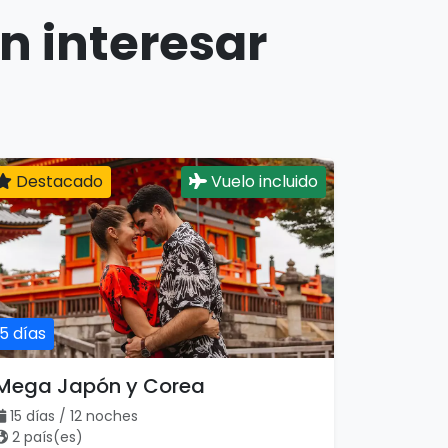
n interesar
Destacado
Vuelo incluido
15 días
Mega Japón y Corea
15 días / 12 noches
2 país(es)