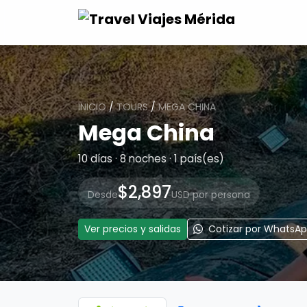
INICIO
/
TOURS
/
MEGA CHINA
Mega China
10 días · 8 noches · 1 país(es)
$2,897
Desde
USD por persona
Ver precios y salidas
Cotizar por WhatsA