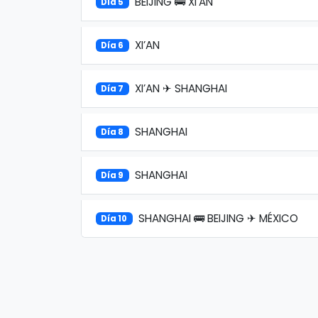
BEIJING 🚌 XI’AN
Día 5
XI’AN
Día 6
XI’AN ✈ SHANGHAI
Día 7
SHANGHAI
Día 8
SHANGHAI
Día 9
SHANGHAI 🚌 BEIJING ✈ MÉXICO
Día 10