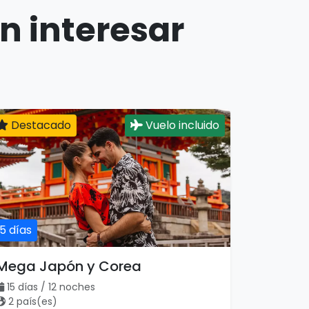
n interesar
Destacado
Vuelo incluido
15 días
Mega Japón y Corea
15 días / 12 noches
2 país(es)