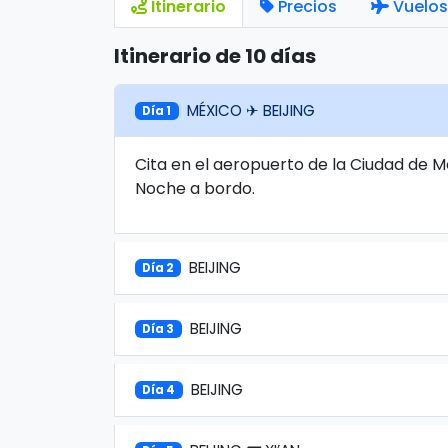
Itinerario
Precios
Vuelos
Itinerario de 10 días
MÉXICO ✈ BEIJING
Día 1
Cita en el aeropuerto de la Ciudad de M
Noche a bordo.
BEIJING
Día 2
BEIJING
Día 3
BEIJING
Día 4