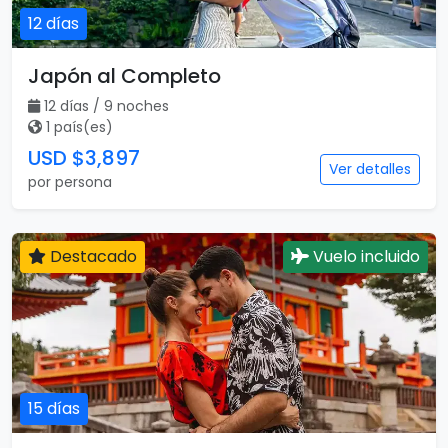
12 días
Japón al Completo
12 días / 9 noches
1 país(es)
USD $3,897
Ver detalles
por persona
Destacado
Vuelo incluido
15 días