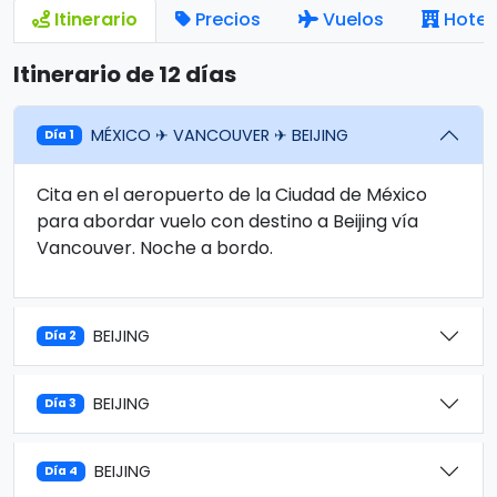
Itinerario
Precios
Vuelos
Hotel
Itinerario de 12 días
MÉXICO ✈ VANCOUVER ✈ BEIJING
Día 1
Cita en el aeropuerto de la Ciudad de México
para abordar vuelo con destino a Beijing vía
Vancouver. Noche a bordo.
BEIJING
Día 2
BEIJING
Día 3
BEIJING
Día 4