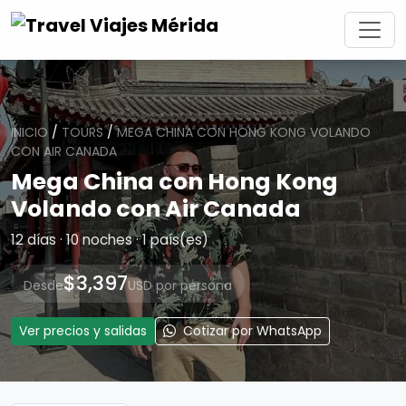
INICIO
/
TOURS
/
MEGA CHINA CON HONG KONG VOLANDO
CON AIR CANADA
Mega China con Hong Kong
Volando con Air Canada
12 días · 10 noches · 1 país(es)
$3,397
Desde
USD por persona
Ver precios y salidas
Cotizar por WhatsApp