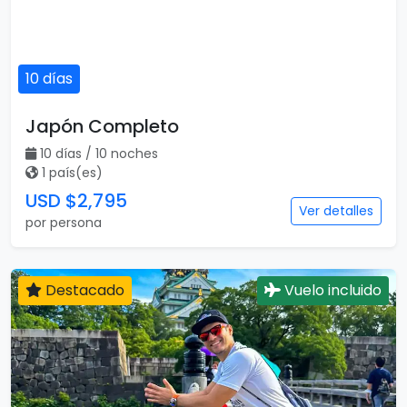
10 días
Japón Completo
10 días / 10 noches
1 país(es)
USD $2,795
Ver detalles
por persona
Destacado
Vuelo incluido