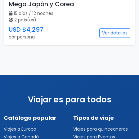
Mega Japón y Corea
15 días / 12 noches
2 país(es)
USD $4,297
Ver detalles
por persona
Viajar es para todos
Catálogo popular
Tipos de viaje
Viajes a Europa
Viajes para quinceaneras
Viajes a Canadá
Viajes para Eventos