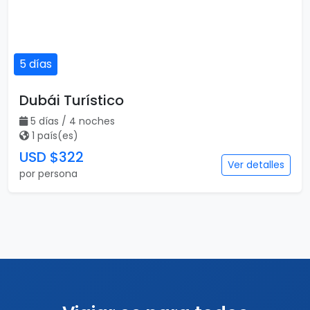
5 días
Dubái Turístico
5 días / 4 noches
1 país(es)
USD $322
Ver detalles
por persona