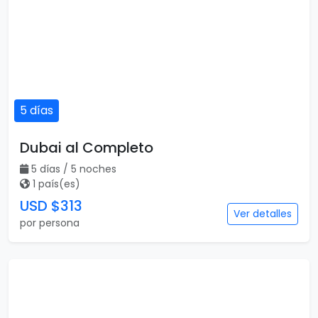
5 días
Dubai al Completo
5 días / 5 noches
1 país(es)
USD $313
Ver detalles
por persona