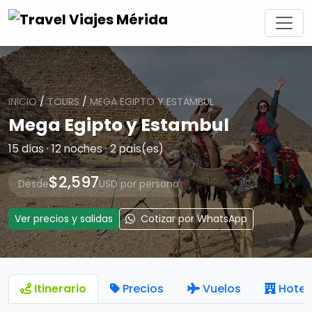
INICIO
/
TOURS
/
MEGA EGIPTO Y ESTAMBUL
Mega Egipto y Estambul
15 días · 12 noches · 2 país(es)
$2,597
Desde
USD por persona
Ver precios y salidas
Cotizar por WhatsApp
Itinerario
Precios
Vuelos
Hotel