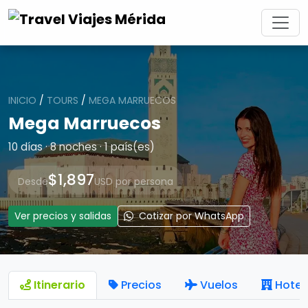
INICIO
/
TOURS
/
MEGA MARRUECOS
Mega Marruecos
10 días · 8 noches · 1 país(es)
$1,897
Desde
USD por persona
Ver precios y salidas
Cotizar por WhatsApp
Itinerario
Precios
Vuelos
Hotel