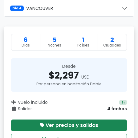
VANCOUVER
Día 4
6
5
1
2
Días
Noches
Países
Ciudades
Desde
$2,297
USD
Por persona en habitación Doble
Vuelo incluido
Sí
Salidas
4 fechas
Ver precios y salidas