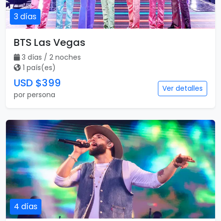
3 días
BTS Las Vegas
3 días / 2 noches
1 país(es)
USD $399
Ver detalles
por persona
4 días