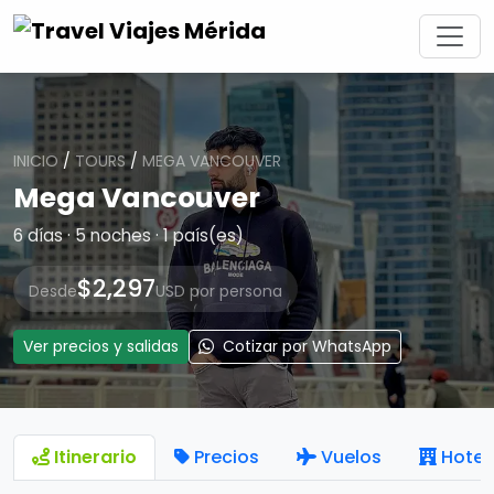
INICIO
/
TOURS
/
MEGA VANCOUVER
Mega Vancouver
6 días · 5 noches · 1 país(es)
$2,297
Desde
USD por persona
Ver precios y salidas
Cotizar por WhatsApp
Itinerario
Precios
Vuelos
Hotel