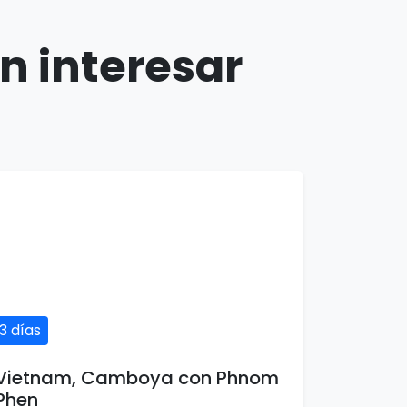
n interesar
13 días
Vietnam, Camboya con Phnom
Phen
13 días / 13 noches
2 país(es)
USD $1,891
Ver detalles
por persona