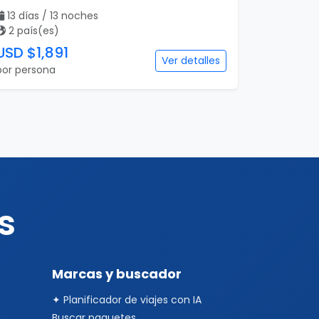
s
Marcas y buscador
✦ Planificador de viajes con IA
Buscar paquetes
Contacto con asesores
Special Tours
Europamundo