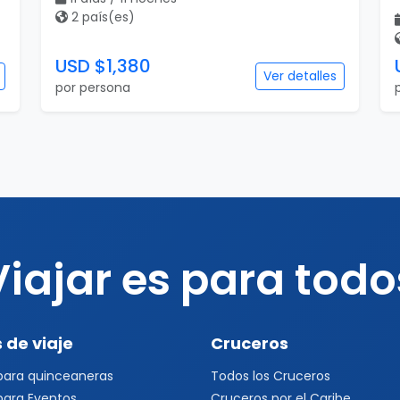
Viajar es para todo
 de viaje
Cruceros
 para quinceaneras
Todos los Cruceros
 para Eventos
Cruceros por el Caribe
s Deportivos
Cruceros por el Mediterráneo
a 1
Cruceros Islas Griegas
l 2026
Cruceros por Sudamérica
s Musicales y Conciertos
Cruceros por Asia
les
Cruceros por Alaska