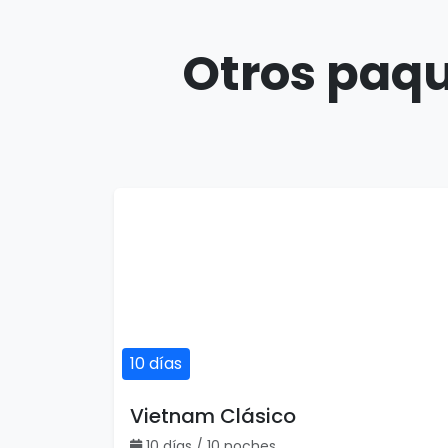
Otros paqu
10 días
Vietnam Clásico
10 días / 10 noches
1 país(es)
USD $972
Ver detalles
por persona