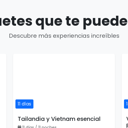
etes que te puede
Descubre más experiencias increíbles
11 días
Tailandia y Vietnam esencial
11 días / 11 noches
2 país(es)
USD $1,380
Ver detalles
por persona