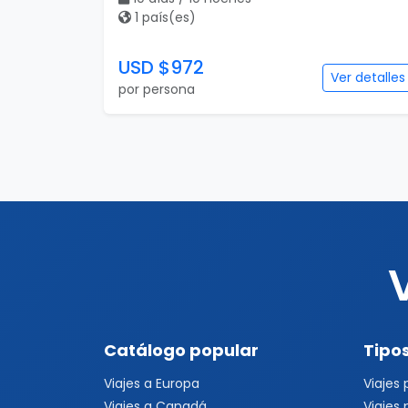
Catálogo popular
Tipos
Viajes a Europa
Viajes
Viajes a Canadá
Viajes
Viajes a Japón
Evento
Viajes a Japón y Corea del Sur
Fórmul
Viajes a Colombia
Mundia
Viajes a Perú
Evento
Viajes a Sudamérica
Festiva
Viajes a Estados Unidos
Viajes a Nueva York