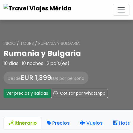
INICIO
/
TOURS
/
RUMANIA Y BULGARIA
Rumania y Bulgaria
10 días · 10 noches · 2 país(es)
EUR 1,399
Desde
EUR por persona
Ver precios y salidas
Cotizar por WhatsApp
Itinerario
Precios
Vuelos
Hotel