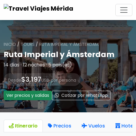
INICIO
/
TOURS
/
RUTA IMPERIAL Y ÁMSTERDAM
Ruta Imperial y Ámsterdam
14 días · 12 noches · 5 país(es)
$3,197
Desde
USD por persona
Ver precios y salidas
Cotizar por WhatsApp
Itinerario
Precios
Vuelos
Hotel