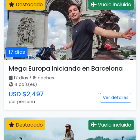
13 días / 13 noches
3 país(es)
USD $2,255
Ver detalles
por persona
Destacado
Vuelo incluido
17 días
Mega Europa Iniciando en Barcelona
17 días / 15 noches
4 país(es)