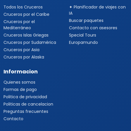
Viajes a China
Viajes a Corea del Sur
Viajes a Tailandia
Viajes a India
Cruceros
Marcas y buscador
Todos los Cruceros
✦ Planificador de viajes con
IA
Cruceros por el Caribe
Buscar paquetes
Cruceros por el
Mediterráneo
Contacto con asesores
Cruceros Islas Griegas
Special Tours
Cruceros por Sudamérica
Europamundo
Cruceros por Asia
Cruceros por Alaska
Informacion
Quienes somos