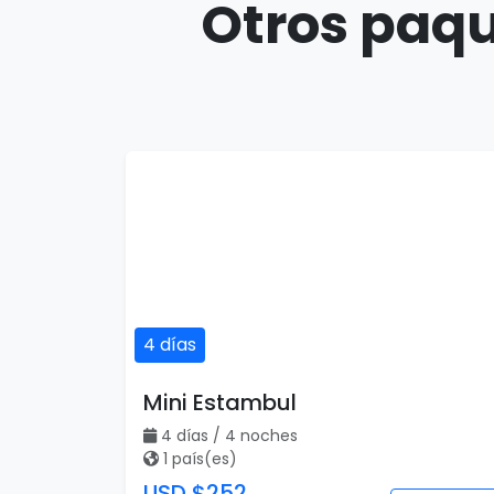
Otros paqu
4 días
Mini Estambul
4 días / 4 noches
1 país(es)
USD $252
Ver detalles
por persona