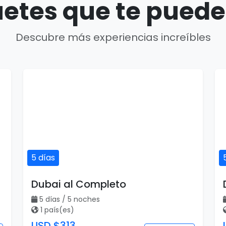
etes que te puede
Descubre más experiencias increíbles
5 días
Dubai al Completo
5 días / 5 noches
1 país(es)
USD $313
Ver detalles
por persona