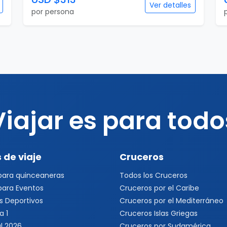
Viajar es para todo
 de viaje
Cruceros
 para quinceaneras
Todos los Cruceros
 para Eventos
Cruceros por el Caribe
s Deportivos
Cruceros por el Mediterráneo
a 1
Cruceros Islas Griegas
l 2026
Cruceros por Sudamérica
s Musicales y Conciertos
Cruceros por Asia
les
Cruceros por Alaska