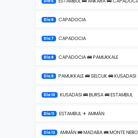
ESTAMBUL 🚌 ANKARA 🚌 CAPADOCI
Día 5
CAPADOCIA
Día 6
CAPADOCIA
Día 7
CAPADOCIA 🚌 PAMUKKALE
Día 8
PAMUKKALE 🚌 SELCUK 🚌 KUSADASI
Día 9
KUSADASI 🚌 BURSA 🚌 ESTAMBUL
Día 10
ESTAMBUL ✈ AMMÁN
Día 11
AMMÁN 🚌 MADABA 🚌 MONTE NEBO
Día 12