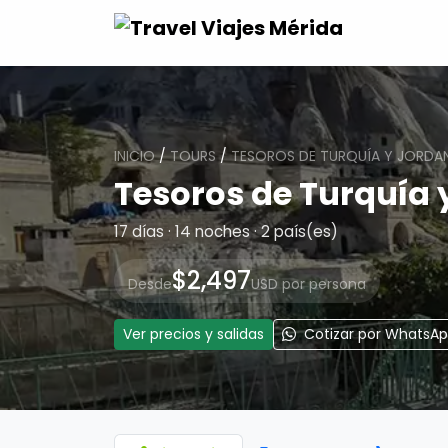
INICIO
/
TOURS
/
TESOROS DE TURQUÍA Y JORDAN
Tesoros de Turquía 
17 días · 14 noches · 2 país(es)
$2,497
Desde
USD por persona
Ver precios y salidas
Cotizar por WhatsA