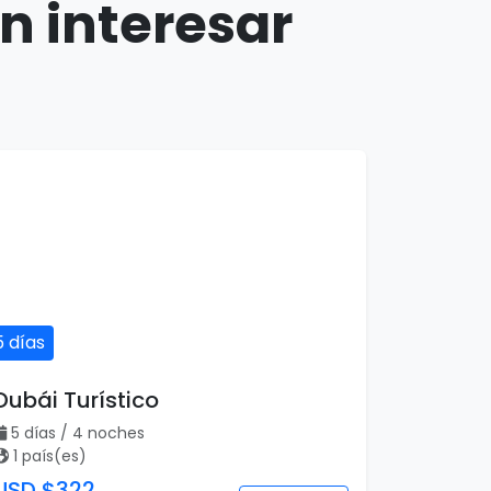
n interesar
5 días
Dubái Turístico
5 días / 4 noches
1 país(es)
USD $322
Ver detalles
por persona