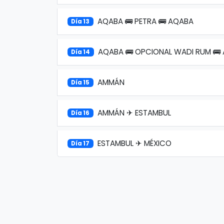
AQABA 🚌 PETRA 🚌 AQABA
Día 13
AQABA 🚌 OPCIONAL WADI RUM 🚌
Día 14
AMMÁN
Día 15
AMMÁN ✈ ESTAMBUL
Día 16
ESTAMBUL ✈ MÉXICO
Día 17