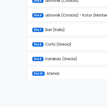
ubrovnik (Croacia)
Día 5
ubrovnik (Croacia) - Kotor (Mont
Día 6
Bari (Italia)
Día 7
Corfú (Grecia)
Día 8
Katakolo (Grecia)
Día 9
Atenas
Día 10