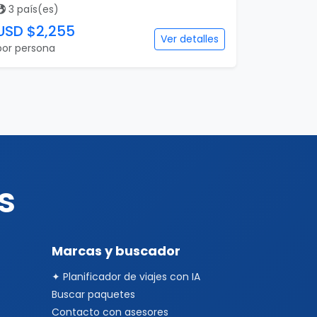
3 país(es)
USD $2,255
Ver detalles
por persona
s
Marcas y buscador
✦ Planificador de viajes con IA
Buscar paquetes
Contacto con asesores