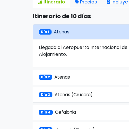
Itinerario
Precios
Incluye
Itinerario de 10 días
Atenas
Día 1
Llegada al Aeropuerto Internacional de A
Alojamiento.
Atenas
Día 2
Atenas (Crucero)
Día 3
Cefalonia
Día 4