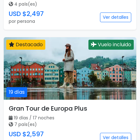
4 país(es)
USD $2,497
Ver detalles
por persona
Destacado
Vuelo incluido
19 días
Gran Tour de Europa Plus
19 días / 17 noches
7 país(es)
USD $2,597
Ver detalles