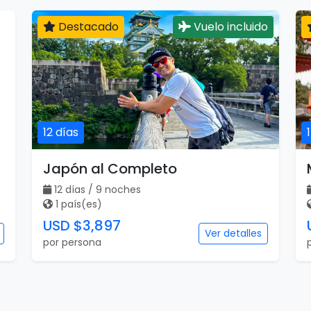
Destacado
Vuelo incluido
12 días
Japón al Completo
12 días / 9 noches
1 país(es)
USD $3,897
Ver detalles
por persona