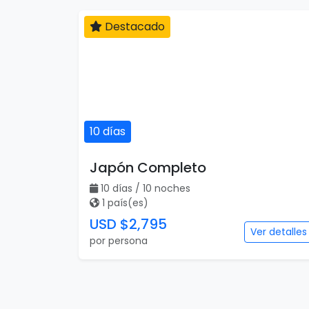
Destacado
10 días
Japón Completo
10 días / 10 noches
1 país(es)
USD $2,795
Ver detalles
por persona