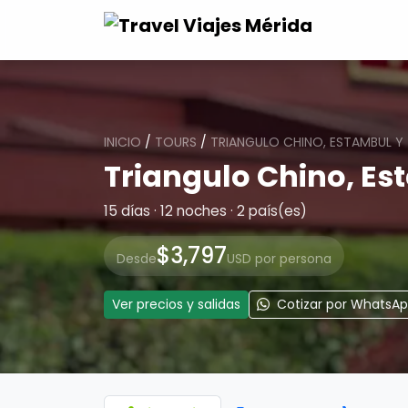
INICIO
/
TOURS
/
TRIANGULO CHINO, ESTAMBUL Y
Triangulo Chino, Es
15 días · 12 noches · 2 país(es)
$3,797
Desde
USD por persona
Ver precios y salidas
Cotizar por WhatsA