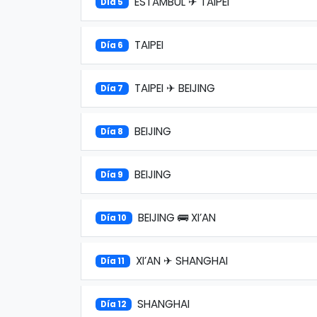
ESTAMBUL ✈ TAIPEI
Día 5
TAIPEI
Día 6
TAIPEI ✈ BEIJING
Día 7
BEIJING
Día 8
BEIJING
Día 9
BEIJING 🚌 XI’AN
Día 10
XI’AN ✈ SHANGHAI
Día 11
SHANGHAI
Día 12