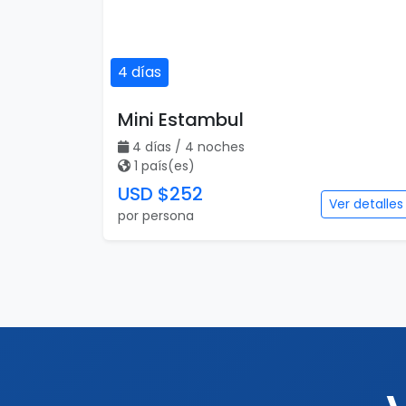
4 días
Mini Estambul
4 días / 4 noches
1 país(es)
USD $252
Ver detalles
por persona