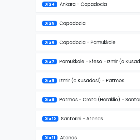
Ankara - Capadocia
Día 4
Capadocia
Día 5
Capadocia - Pamukkale
Día 6
Pamukkale - Efeso - Izmir (o Kusad
Día 7
Izmir (o Kusadasi) - Patmos
Día 8
Patmos - Creta (Heraklio) - Santor
Día 9
Santorini - Atenas
Día 10
Atenas
Día 11