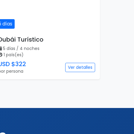
5 días
Dubái Turístico
5 días / 4 noches
1 país(es)
USD $322
Ver detalles
por persona